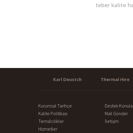
teber kalite 
Karl Deustch
Thermal Hire
Kurumsal Tarihçe
Destek Konula
Kalite Politikası
Mail Gönder
Temsilcilikler
İletişim
Hizmetler