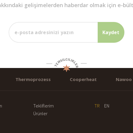
hakkındaki gelişimelerden haberdar olmak için e-bü
Thermoprozess
Cooperheat
Nawoo
rı
Tekliflerim
TR
EN
Ürünler