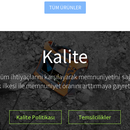
TÜM ÜRÜNLER
Kalite
 tüm ihtiyaçlarını karşılayarak memnuniyetini s
 ilkesi ile memnuniyet oranını arttırmaya gayre
Kalite Politikası
Temsilcilikler