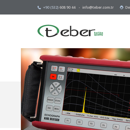
+90 (532)
608 90 44
-
info@teber.com.tr
De