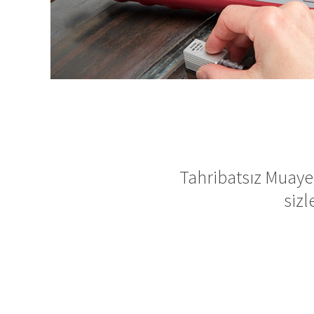
Tahribatsız Muayene
sizl