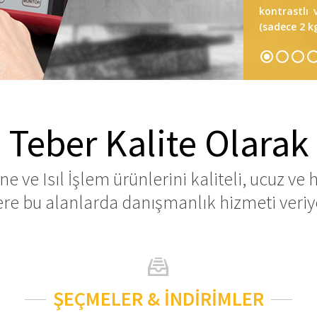
kontrastlı 
için, SNUL 
konnektöler
Mutlaka ara
(sadece 2 kg
helikal ve
kompanze t
boruların k
battaniye (
Teber Kalite Olarak
 ve Isıl İşlem ürünlerini kaliteli, ucuz ve 
ere bu alanlarda danışmanlık hizmeti veri
ŞEÇMELER & İNDİRİMLER