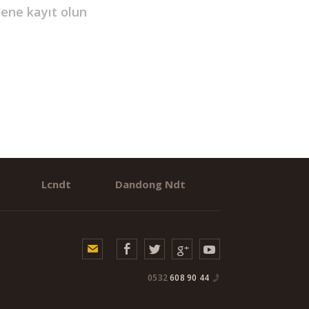
ltene
kayıt olun
Lcndt
Dandong Ndt
0532
608 90 44