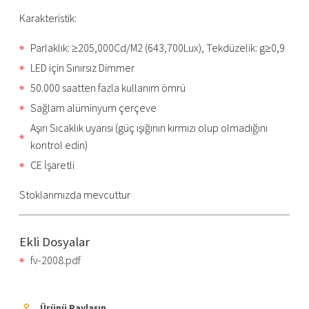
Karakteristik:
Parlaklık: ≥205,000Cd/M2 (643,700Lux), Tekdüzelik: g≥0,9
LED için Sınırsız Dimmer
50.000 saatten fazla kullanım ömrü
Sağlam alüminyum çerçeve
Aşırı Sıcaklık uyarısı (güç ışığının kırmızı olup olmadığını
kontrol edin)
CE İşaretli
Stoklarımızda mevcuttur
Ekli Dosyalar
fv-2008.pdf
Ürünü Paylaşın