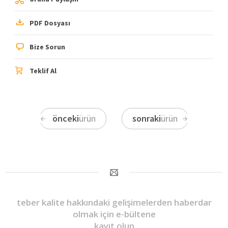
PDF Dosyası
Bize Sorun
Teklif Al
önceki
ürün
sonraki
ürün
teber kalite hakkındaki gelişimelerden haberdar
olmak için e-bültene
kayıt olun